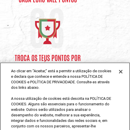
03
TROCA OS TEUS PONTOS POR
PRÉMIOS
Ao clicar em “Aceitar,” está a permitir a utilização de cookies
e declara que conhece e entende a nossa POLÍTICA DE
COOKIES e POLÍTICA DE PRIVACIDADE. Consulte-as através
dos links abaixo.
FACEBOOK
INSTAGRAM
YOUTUBE
A nossa utilização de cookies está descrita na POLÍTICA DE
COOKIES. Alguns são essenciais para o funcionamento do
website. Outros serão utilizados para analisar o
desempenho do website, melhorar a sua experiência,
SÊ RESPONSÁVEL. BEBE COM MODERAÇÃO.
integrar dados e funcionalidades das redes sociais e, em
conjunto com os nossos parceiros, apresentar-lhe
Regulamento Clube Sagres®