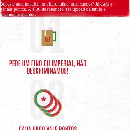
01
Bebeste uma imperial, um fino, tulipa, uma caneca? Já estás a
ganhar pontos. Até 30 de setembro, faz upload da fatura e
dizemos-te quantos.
PEDE UM FINO OU IMPERIAL, NÃO
DESCRIMINAMOS!
02
CADA EURO VALE PONTOS